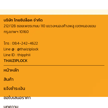
บริษัท ไทยซิปล็อค จํากัด
212/128 ซอยเพชรเกษม 110 แขวงหนองค้างพลู เขตหนองแขม
กรุงเทพฯ 10160
โทร :
084-242-4622
Line @ :
@thaiziplock
Line ID :
thipphii
THAIZIPLOCK
หน้าหลัก
สินค้า
แจ้งชำระเงิน
ขอใบเสนอราคา
บทความ