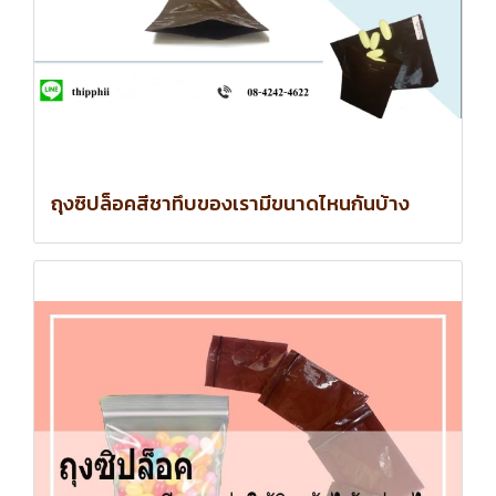
ถุงซิปล็อคสีชาทึบของเรามีขนาดไหนกันบ้าง