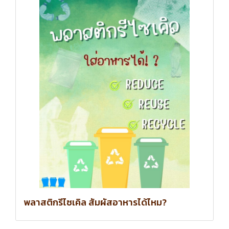
พลาสติกรีไซเคิล สัมผัสอาหารได้ไหม?