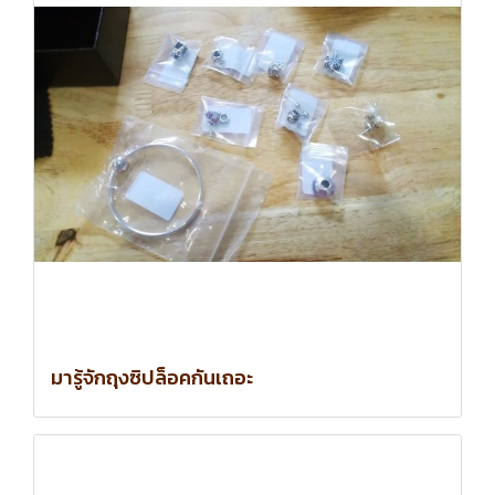
มารู้จักถุงซิปล็อคกันเถอะ