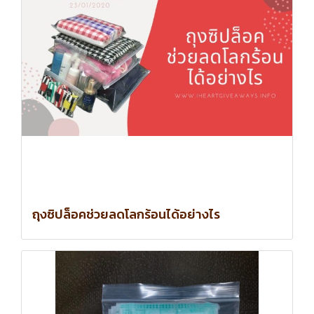
ถุงซิปล็อคช่วยลดโลกร้อนได้อย่างไร