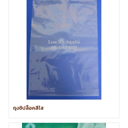
ถุงซิปล็อคสีใส