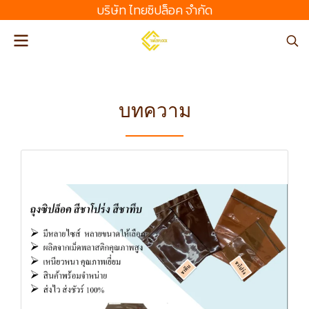
บริษัท ไทยซิปล็อค จํากัด
บทความ