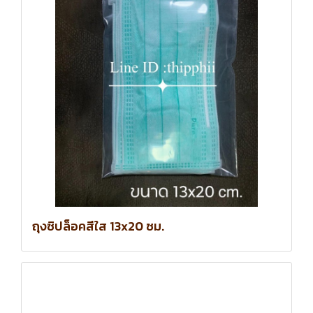
ถุงซิปล็อคสีใส 13x20 ซม.