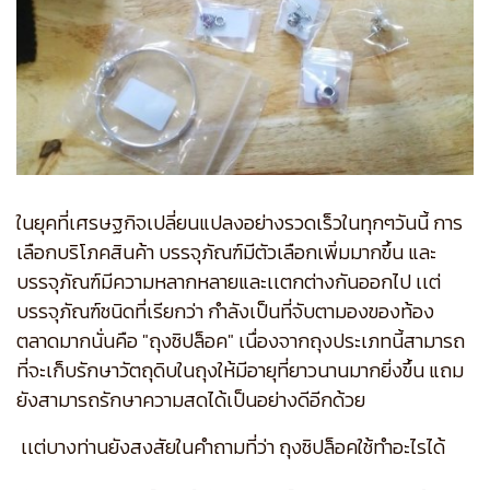
ในยุคที่เศรษฐกิจเปลี่ยนแปลงอย่างรวดเร็วในทุกๆวันนี้ การ
เลือกบริโภคสินค้า บรรจุภัณฑ์มีตัวเลือกเพิ่มมากขึ้น และ
บรรจุภัณฑ์มีความหลากหลายและเเตกต่างกันออกไป เเต่
บรรจุภัณฑ์ชนิดที่เรียกว่า กำลังเป็นที่จับตามองของท้อง
ตลาดมากนั่นคือ "ถุงซิปล็อค" เนื่องจากถุงประเภทนี้สามารถ
ที่จะเก็บรักษาวัตถุดิบในถุงให้มีอายุที่ยาวนานมากยิ่งขึ้น แถม
ยังสามารถรักษาความสดได้เป็นอย่างดีอีกด้วย
เเต่บางท่านยังสงสัยในคำถามที่ว่า ถุงซิปล็อคใช้ทำอะไรได้