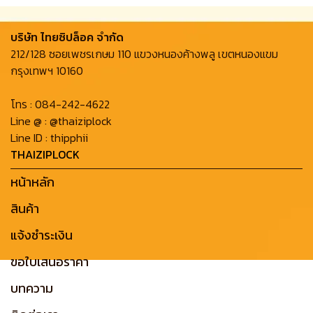
บริษัท ไทยซิปล็อค จํากัด
212/128 ซอยเพชรเกษม 110 แขวงหนองค้างพลู เขตหนองแขม
กรุงเทพฯ 10160
โทร :
084-242-4622
Line @ :
@thaiziplock
Line ID :
thipphii
THAIZIPLOCK
หน้าหลัก
สินค้า
แจ้งชำระเงิน
ขอใบเสนอราคา
บทความ