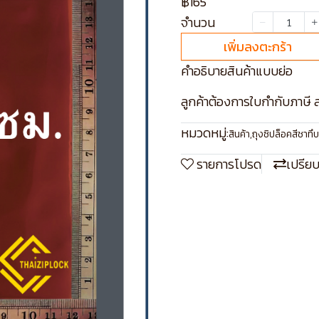
฿165
จำนวน
เพิ่มลงตะกร้า
คำอธิบายสินค้าแบบย่อ
ลูกค้าต้องการใบกำกับภาษี ส
หมวดหมู่:
สินค้า
,
ถุงซิปล็อคสีชาทึบ
รายการโปรด
เปรีย