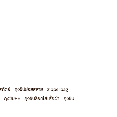
สถิตย์
ถุงซิปย่อยสลาย
zipperbag
ถุงซิปPE
ถุงซิปล็อคใส่เสื้อผ้า
ถุงซิป