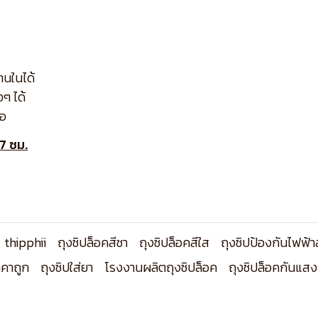
านในได้
งๆ ได้
มอ
7 ซม.
thipphii
ถุงซิปล็อคสีชา
ถุงซิปล็อคสีใส
ถุงซิปป้องกันไฟฟ้า
าคาถูก
ถุงซิปใส่ยา
โรงงานผลิตถุงซิปล็อค
ถุงซิปล็อคกันแสง